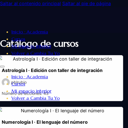
Saltar al contenido principal
Saltar al pie de página
Inicio · Academia
Cursos
Catálogo de cursos
Mi espacio interior
Volver a Cambia Tu Yo
Astrología I · Edición con taller de integración
Inicio · Academia
pblrubio
Cursos
Mi espacio interior
Número de lecciones:
43
Volver a Cambia Tu Yo
Numerología I · El lenguaje del número