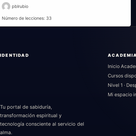
pblrubio
Número de lecciones:
33
IDENTIDAD
ACADEMI
Inicio Acad
Cursos disp
Nivel 1 · De
Mi espacio i
Tu portal de sabiduría,
transformación espiritual y
tecnología consciente al servicio del
alma.