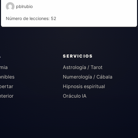
pblrubio
Número de lecciones:
52
A
SERVICIOS
emia
Astrología / Tarot
onibles
Numerología / Cábala
spertar
Hipnosis espiritual
nterior
Oráculo IA