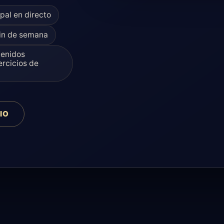
pal en directo
fin de semana
tenidos
ercicios de
IO