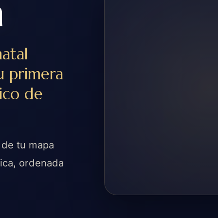
n
atal
u primera
tico de
 de tu mapa
sica, ordenada